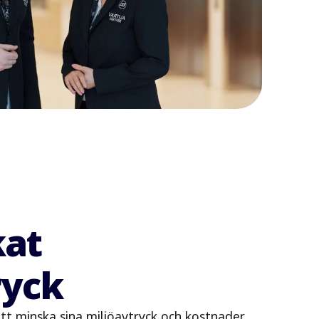
kat
ryck
tt minska sina miljöavtryck och kostnader