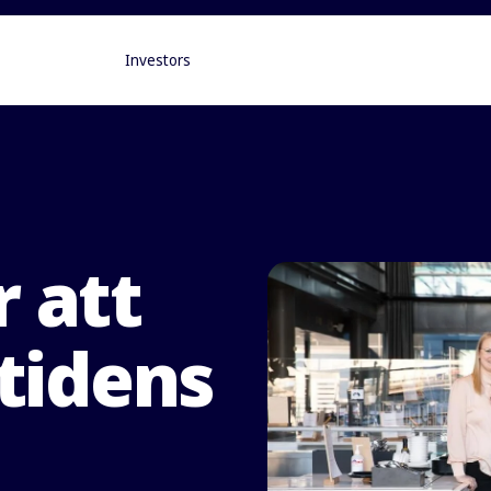
Investors
r att
tidens