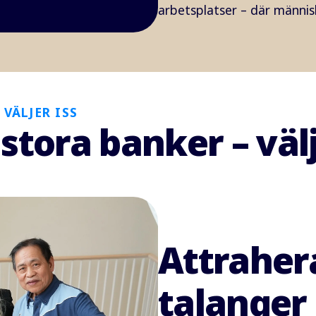
arbetsplatser – där männis
VÄLJER ISS
stora banker – välj
Attraher
talanger