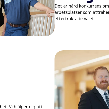
Det är hård konkurrens om
arbetsplatser som attraher
eftertraktade valet.
et. Vi hjälper dig att