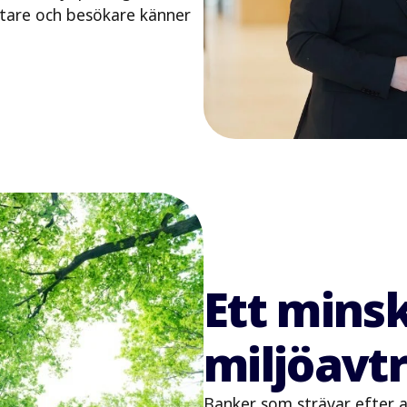
tare och besökare känner
Ett mins
miljöavt
Banker som strävar efter a