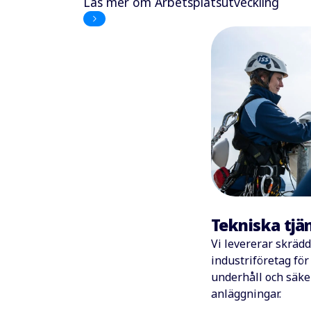
Läs mer om Arbetsplatsutveckling
Tekniska tjä
Vi levererar skräd
industriföretag för 
underhåll och säker
anläggningar.