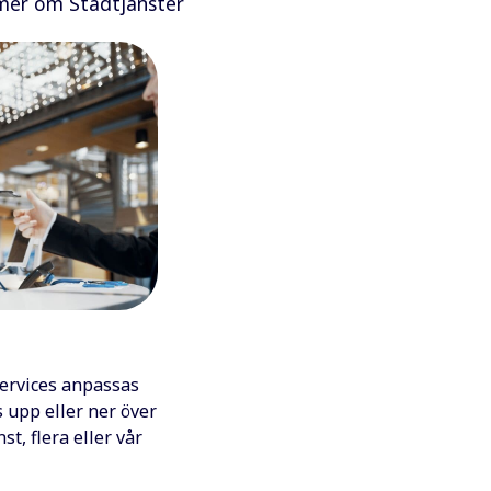
mer om Städtjänster
Services anpassas
s upp eller ner över
nst, flera eller vår