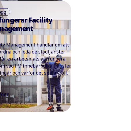
ogg
fungerar Facility
nagement
lity Management handlar om att
rdna och leda de stödtjänster
får en arbetsplats att fungera.
om vad FM innebär, vilka tjänster
ingår och varför det spelar roll.
 mer