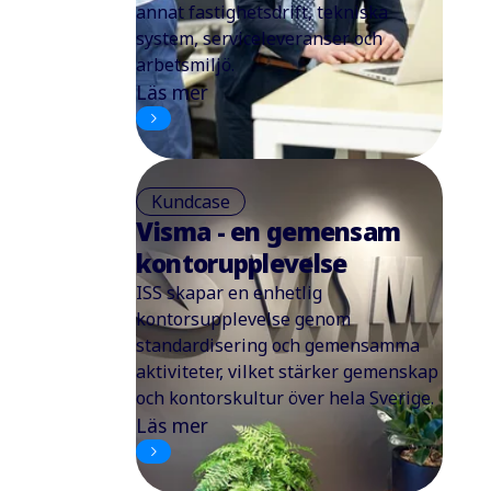
annat fastighetsdrift, tekniska
system, serviceleveranser och
arbetsmiljö.
Läs mer
Kundcase
Visma - en gemensam
kontorupplevelse
ISS skapar en enhetlig
kontorsupplevelse genom
standardisering och gemensamma
aktiviteter, vilket stärker gemenskap
och kontorskultur över hela Sverige.
Läs mer