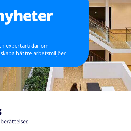
 nyheter
och expertartiklar om
 skapa bättre arbetsmiljöer.
s
 berättelser.