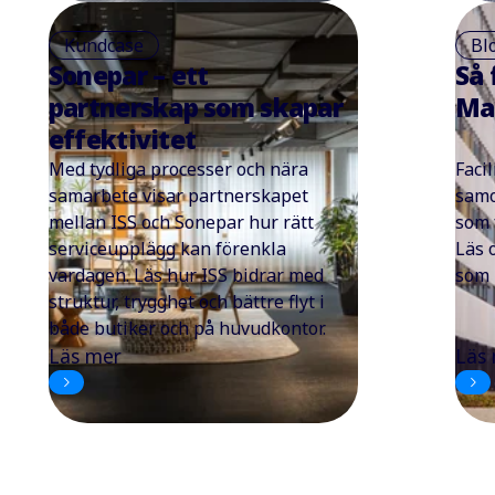
Kundcase
Bl
Sonepar – ett
Så 
partnerskap som skapar
Ma
effektivitet
Med tydliga processer och nära
Faci
samarbete visar partnerskapet
samo
mellan ISS och Sonepar hur rätt
som 
serviceupplägg kan förenkla
Läs 
vardagen. Läs hur ISS bidrar med
som 
struktur, trygghet och bättre flyt i
både butiker och på huvudkontor.
Läs mer
Läs