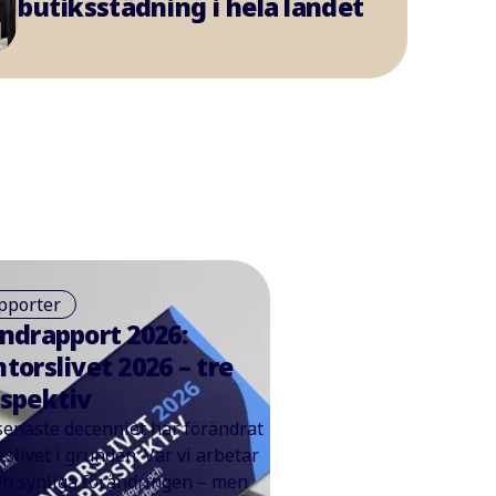
butiksstädning i hela landet
pporter
ndrapport 2026:
torslivet 2026 – tre
spektiv
senaste decenniet har förändrat
tslivet i grunden. Var vi arbetar
en synliga förändringen – men