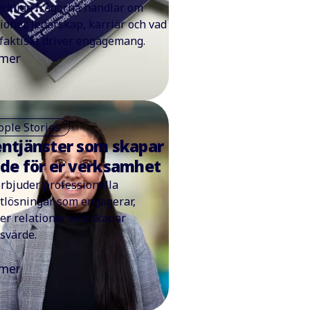
erkliga frågorna handlar om
tioner, ledarskap, karriär och vad
faktiskt driver engagemang.
 mer
ople Stories
ntjänster som skapar
de för er verksamhet
erbjuder professionella
tlösningar som engagerar,
er relationer och skapar
rsvärde.
 mer