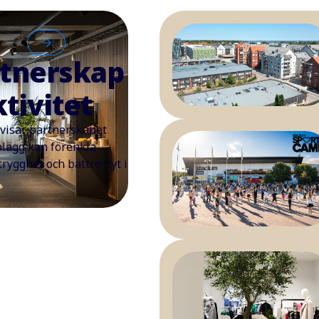
rtnerskap
tivitet
visar partnerskapet
plägg kan förenkla
rygghet och bättre flyt i