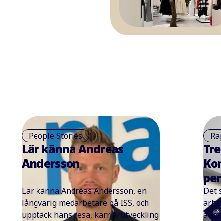
People Stories
Ra
Lär känna Andreas
Tre
Andersson
Kon
per
Lär känna Andreas Andersson, en
Det 
långvarig medarbetare på ISS, och
arbe
upptäck hans resa, karriärutveckling
är d