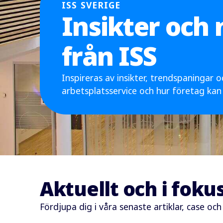
ISS SVERIGE
Insikter och
från ISS
Inspireras av insikter, trendspaningar 
arbetsplatsservice och hur företag kan
Aktuellt och i foku
Fördjupa dig i våra senaste artiklar, case och