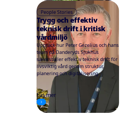
People Stories
Trygg och effektiv
teknisk drift i kritisk
vårdmiljö
Upptäck hur Peter Gezelius och hans
team på Danderyds Sjukhus
säkerställer effektiv teknisk drift för
livsviktig vård genom struktur,
planering och digitalisering
Läs mer