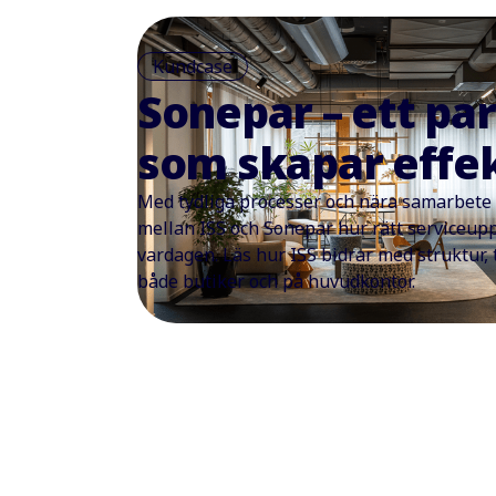
Kundcase
Sonepar – ett pa
som skapar effek
Med tydliga processer och nära samarbete 
mellan ISS och Sonepar hur rätt serviceup
vardagen. Läs hur ISS bidrar med struktur, t
både butiker och på huvudkontor.