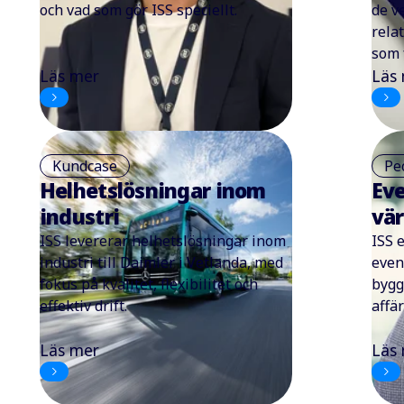
och vad som gör ISS speciellt.
de v
rela
som 
Läs mer
Läs
Kundcase
Pe
Helhetslösningar inom
Eve
industri
vär
ISS levererar helhetslösningar inom
ISS 
industri till Daimler i Vetlanda, med
even
fokus på kvalitet, flexibilitet och
bygg
effektiv drift.
affä
Läs mer
Läs