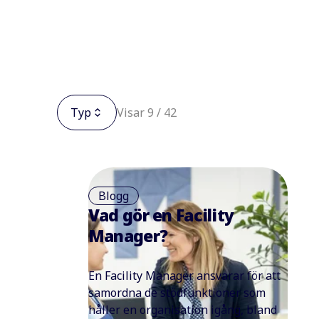
Typ
Visar 9 / 42
Blogg
Vad gör en Facility
Manager?
En Facility Manager ansvarar för att
samordna de stödfunktioner som
håller en organisation igång, bland