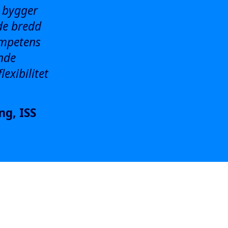
i bygger
de bredd
ompetens
ande
exibilitet
ng, ISS