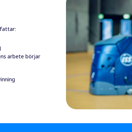
fattar:
l
ens arbete börjar
vinning