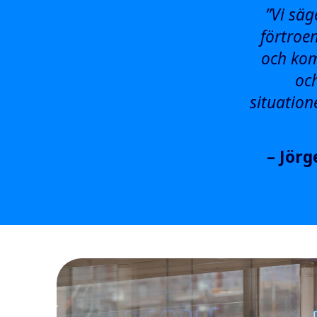
”Vi säg
förtroe
och kom
och
situation
– Jörg