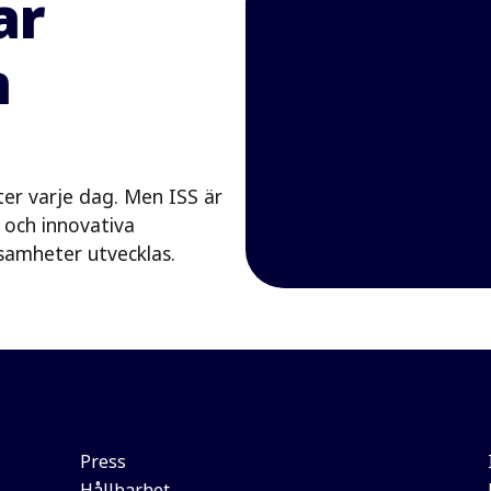
ar
n
ter varje dag. Men ISS är
 och innovativa
ksamheter utvecklas.
Press
Hållbarhet