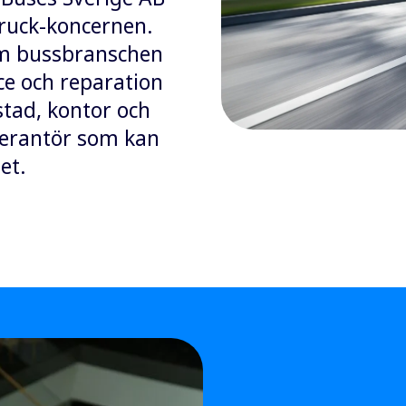
Truck-koncernen.
om bussbranschen
ce och reparation
stad, kontor och
everantör som kan
et.