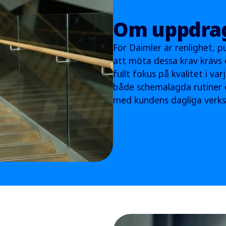
Om uppdra
För Daimler är renlighet, 
att möta dessa krav krävs 
fullt fokus på kvalitet i v
både schemalagda rutiner o
med kundens dagliga verksa