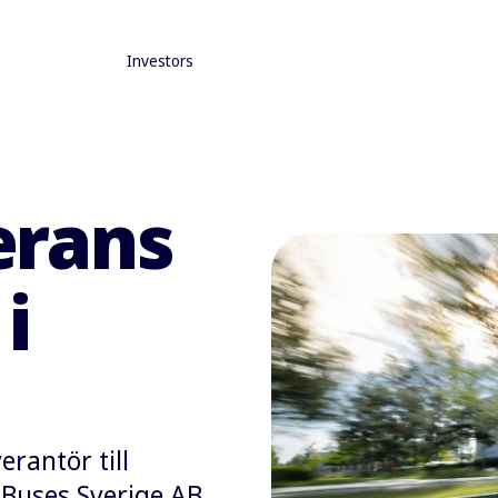
Investors
erans
i
erantör till
 Buses Sverige AB