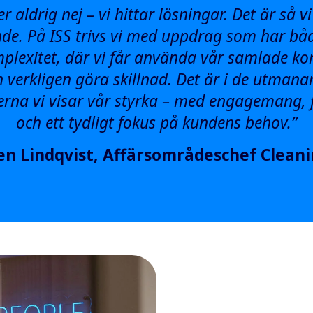
er aldrig nej – vi hittar lösningar. Det är så v
nde. På ISS trivs vi med uppdrag som har bå
plexitet, där vi får använda vår samlade k
 verkligen göra skillnad. Det är i de utman
erna vi visar vår styrka – med engagemang, fl
och ett tydligt fokus på kundens behov.”
en Lindqvist, Affärsområdeschef Cleani