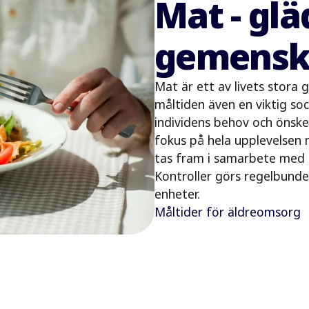
Mat - glä
gemensk
Mat är ett av livets stora
måltiden även en viktig soc
individens behov och önske
fokus på hela upplevelsen
tas fram i samarbete med 
Kontroller görs regelbundet
enheter.
Måltider för äldreomsorg