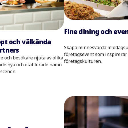
Fine dining och eve
pt och välkända
Skapa minnesvärda middagsu
rtners
företagsevent som inspirerar
e och besökare njuta av olika
företagskulturen.
åde nya och etablerade namn
 scenen.