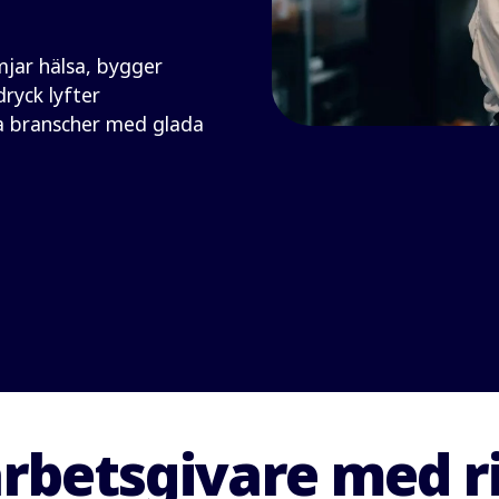
jar hälsa, bygger
ryck lyfter
la branscher med glada
arbetsgivare med r