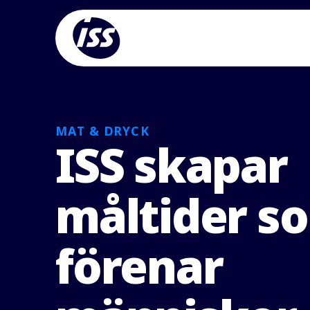
MAT & DRYCK
ISS skapar
måltider s
förenar