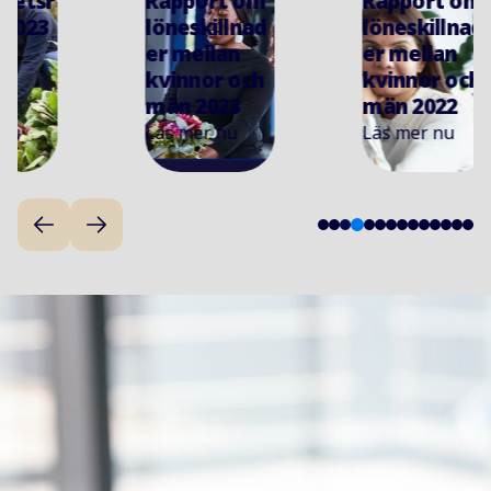
Rapport om
Rapport om
löneskillnad
löneskillnad
er mellan
er mellan
kvinnor och
kvinnor och
män 2023
män 2022
Läs mer nu
Läs mer nu
4
1
2
3
5
6
7
8
9
1
1
1
1
1
0
1
2
3
4