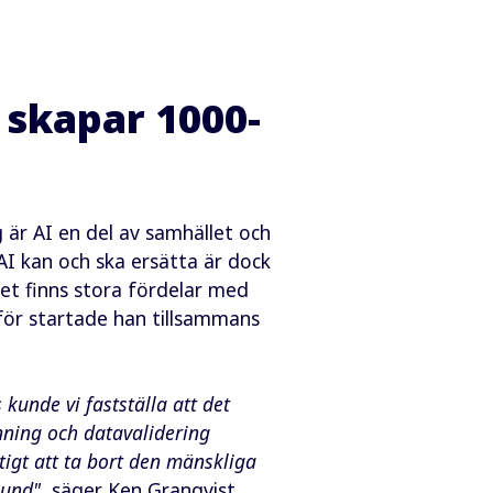
 skapar 1000-
 är AI en del av samhället och
AI kan och ska ersätta är dock
det finns stora fördelar med
rför startade han tillsammans
 kunde vi fastställa att det
nning och datavalidering
tigt att ta bort den mänskliga
kund"
, säger Ken Granqvist.