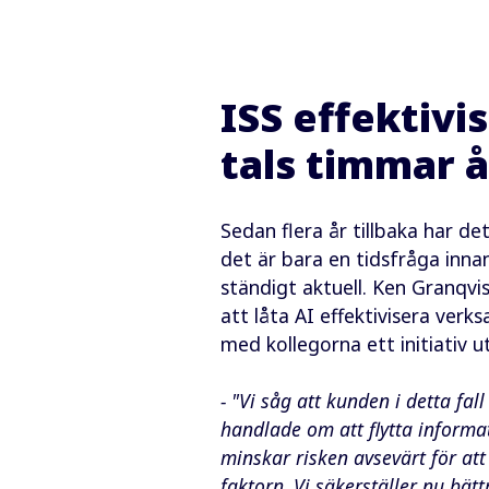
ISS effektivi
tals timmar 
Sedan flera år tillbaka har d
det är bara en tidsfråga inna
ständigt aktuell. Ken Granqvis
att låta AI effektivisera ver
med kollegorna ett initiativ u
- "Vi såg att kunden i detta fal
handlade om att flytta informa
minskar risken avsevärt för att
faktorn. Vi säkerställer nu bät