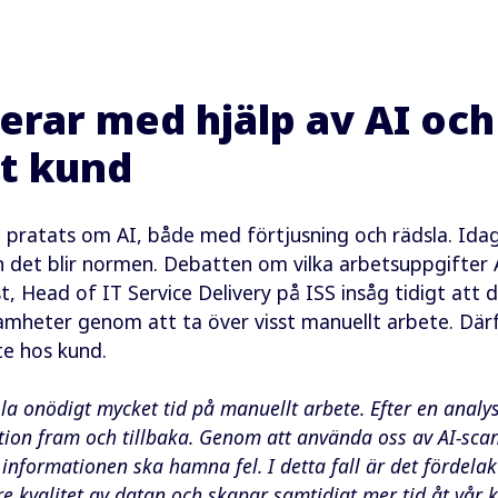
serar med hjälp av AI och
åt kund
et pratats om AI, både med förtjusning och rädsla. Idag
n det blir normen. Debatten om vilka arbetsuppgifter 
t, Head of IT Service Delivery på ISS insåg tidigt att 
ksamheter genom att ta över visst manuellt arbete. Dä
te hos kund.
l la onödigt mycket tid på manuellt arbete. Efter en analys
tion fram och tillbaka. Genom att använda oss av AI-sca
 informationen ska hamna fel. I detta fall är det fördelak
tre kvalitet av datan och skapar samtidigt mer tid åt vår 