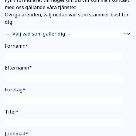
Fyll i formuläret till höger om du vill komma i kontakt
med oss gällande våra tjänster.
Övriga ärenden, välj nedan vad som stämmer bäst för
dig:
Förnamn
*
Efternamn
*
Företag
*
Titel
*
Jobbmail
*