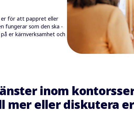
er för att pappret eller
tsen fungerar som den ska -
a på er kärnverksamhet och
tjänster inom kontorsse
ll mer eller diskutera e