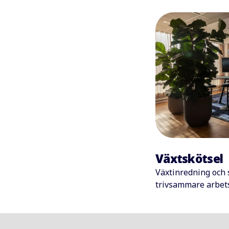
Växtskötsel
Växtinredning och s
trivsammare arbets