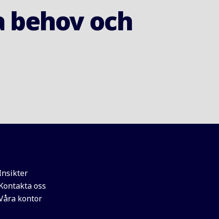
a behov och
Insikter
Kontakta oss
Våra kontor