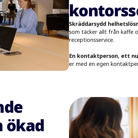
kontorsse
Skräddarsydd helhetslösn
som täcker allt från kaffe o
receptionsservice.
En kontaktperson, ett n
er med en egen kontaktpers
nde
h ökad