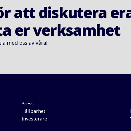
ör att diskutera er
tta er verksamhet
ela med oss av våra!
Press
Hållbarhet
Investerare