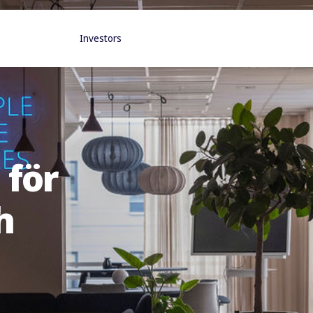
Investors
 för
h