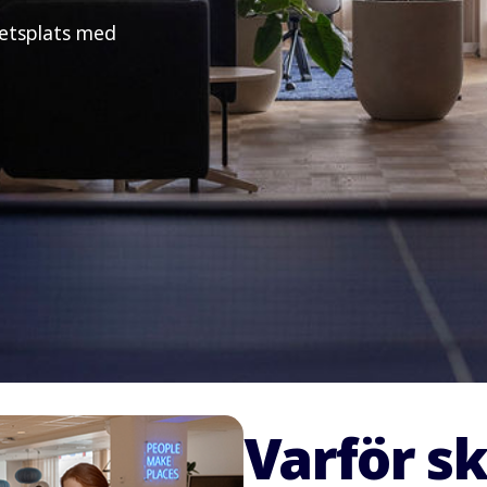
betsplats med
Varför sk